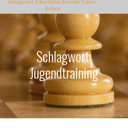
Königlicher Schachklub Rochade Eupen-
Kelmis
Schlagwort:
Jugendtraining