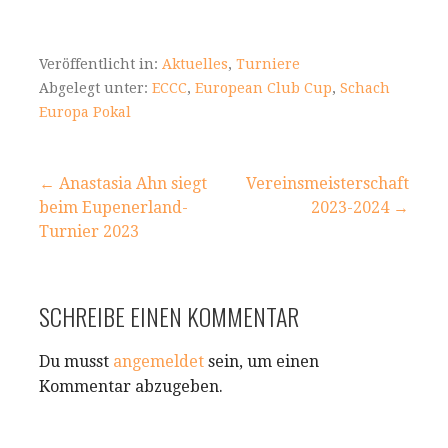
Veröffentlicht in:
Aktuelles
,
Turniere
Abgelegt unter:
ECCC
,
European Club Cup
,
Schach
Europa Pokal
Beitragsnavigation
← Anastasia Ahn siegt
Vereinsmeisterschaft
beim Eupenerland-
2023-2024 →
Turnier 2023
SCHREIBE EINEN KOMMENTAR
Du musst
angemeldet
sein, um einen
Kommentar abzugeben.