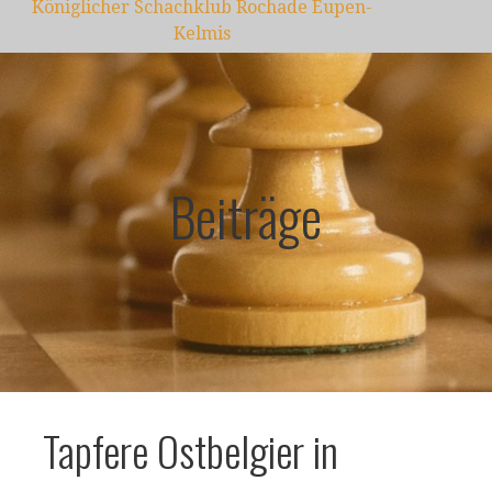
Königlicher Schachklub Rochade Eupen-
Kelmis
Beiträge
Tapfere Ostbelgier in